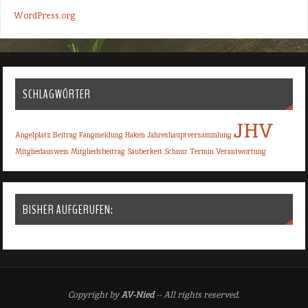
WordPress.org
SCHLAGWÖRTER
JHV
Angelplatz
Beitrag
Fangmeldung
Haken
Jahreshauptversammlung
Mitgliedausweis
Mitgliedsbeitrag
Sauberkeit
Schnur
Termin
Verantwortung
BISHER AUFGERUFEN:
Copyright by
AV-Nied
-- All rights reserved.