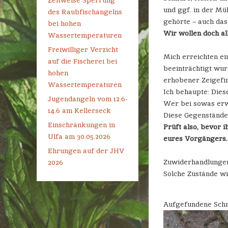
Zeitweise Sperrung
und ggf. in der Mü
des Raubfischangelns
gehörte – auch das
bei hohen
Wir wollen doch al
Wassertemperaturen
Freiwilliger Verzicht
Mich erreichten ei
auf die Fischerei bei
beeinträchtigt wu
hohen
erhobener Zeigefi
Wassertemperaturen
Ich behaupte: Dies
Jugendangeln vom 12.6-
Wer bei sowas erw
14.6 am Kellerseck
Diese Gegenstände 
Einschränkungen in
Prüft also, bevor i
Ulfa am 30.05.2026
eures Vorgängers.
Ehrungen auf der JHV
Zuwiderhandlungen
2026
Solche Zustände wi
Aufgefundene Schn