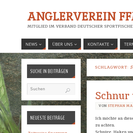
ANGLERVEREIN FFM
MITGLIED IM VERBAND DEUTSCHER SPORTFISCHE
NEWS
ÜBER UNS
KONTAKTE
TER
SCHLAGWORT:
SUCHE IN BEITRÄGEN
Schnur
VON
STEPHAN MA
NEUESTE BEITRÄGE
Ich möchte an dies
zu achten.
Schnüre, Haken und