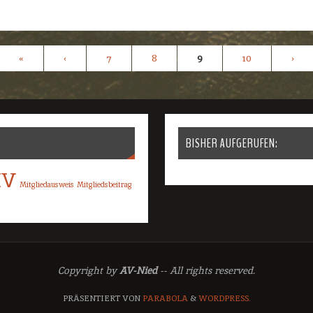
«
‹
7
8
9
10
›
BISHER AUFGERUFEN:
HV
Mitgliedausweis
Mitgliedsbeitrag
Copyright by
AV-Nied
-- All rights reserved.
PRÄSENTIERT VON
PARABOLA
&
WORDPRESS.