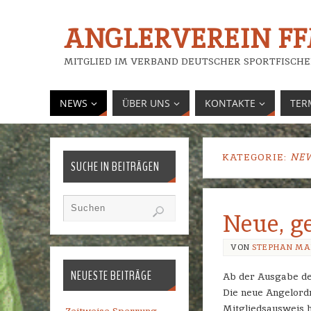
ANGLERVEREIN FFM
MITGLIED IM VERBAND DEUTSCHER SPORTFISCHE
NEWS
ÜBER UNS
KONTAKTE
TER
KATEGORIE:
NE
SUCHE IN BEITRÄGEN
Neue, g
VON
STEPHAN MA
NEUESTE BEITRÄGE
Ab der Ausgabe der
Die neue Angelordn
Mitgliedsausweis 