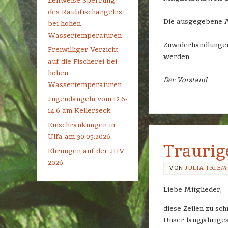
Zeitweise Sperrung
des Raubfischangelns
Die ausgegebene An
bei hohen
Wassertemperaturen
Zuwiderhandlungen
Freiwilliger Verzicht
werden.
auf die Fischerei bei
hohen
Der Vorstand
Wassertemperaturen
Jugendangeln vom 12.6-
14.6 am Kellerseck
Einschränkungen in
Ulfa am 30.05.2026
Traurig
Ehrungen auf der JHV
2026
VON
JULIA TRIE
Liebe Mitglieder,
diese Zeilen zu sch
Unser langjähriges