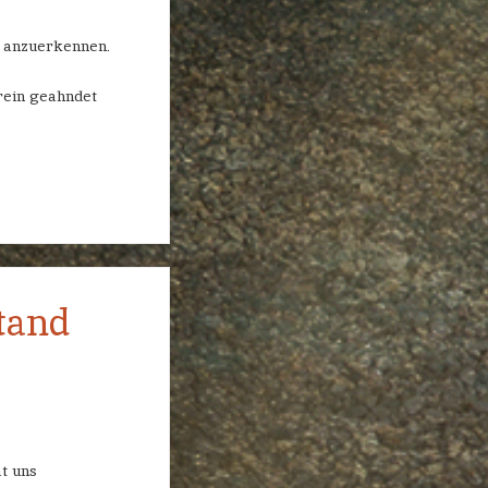
t anzuerkennen.
rein geahndet
tand
t uns