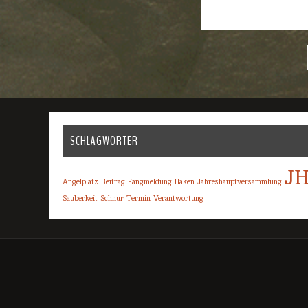
SCHLAGWÖRTER
J
Angelplatz
Beitrag
Fangmeldung
Haken
Jahreshauptversammlung
Sauberkeit
Schnur
Termin
Verantwortung