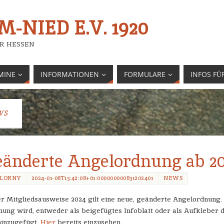
-NIED E.V. 1920
R HESSEN
MINE
INFORMATIONEN
FORMULARE
INFOS FÜ
WS
eänderte Angelordnung ab 2
LORNY
2024-01-08T13:42:08+01:000000000831202401
NEWS
 Mitgliedsausweise 2024 gilt eine neue, geänderte Angelordnung.
ung wird, entweder als beigefügtes Infoblatt oder als Aufkleber 
hinzugefügt.
Hier
bereits einzusehen.