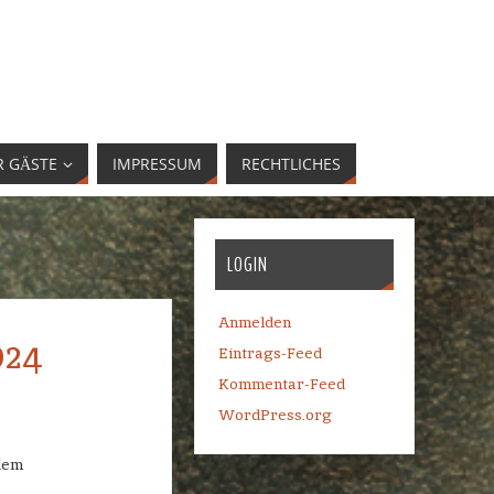
R GÄSTE
IMPRESSUM
RECHTLICHES
LOGIN
Anmelden
024
Eintrags-Feed
Kommentar-Feed
WordPress.org
dem