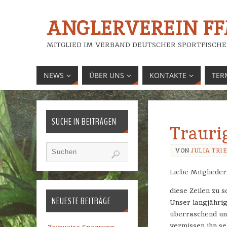
ANGLERVEREIN FFM
MITGLIED IM VERBAND DEUTSCHER SPORTFISCHE
NEWS
ÜBER UNS
KONTAKTE
TER
SUCHE IN BEITRÄGEN
Trauri
VON
JULIA TRI
Liebe Mitglieder
diese Zeilen zu s
NEUESTE BEITRÄGE
Unser langjährig
überraschend und
vermissen ihn se