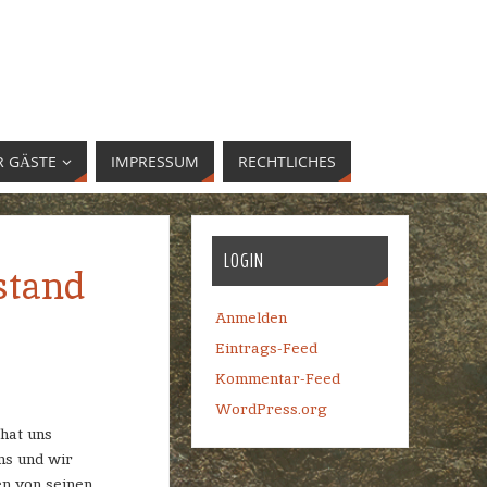
R GÄSTE
IMPRESSUM
RECHTLICHES
LOGIN
stand
Anmelden
Eintrags-Feed
Kommentar-Feed
WordPress.org
hat uns
ns und wir
en von seinen