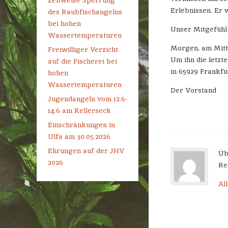
Zeitweise Sperrung
Erlebnissen. Er w
des Raubfischangelns
bei hohen
Unser Mitgefühl 
Wassertemperaturen
Morgen, am Mittw
Freiwilliger Verzicht
Um ihn die letzt
auf die Fischerei bei
in 65929 Frankf
hohen
Wassertemperaturen
Der Vorstand
Jugendangeln vom 12.6-
14.6 am Kellerseck
Einschränkungen in
Ulfa am 30.05.2026
Ehrungen auf der JHV
Üb
2026
Re
Al