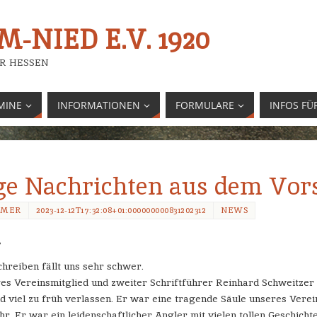
-NIED E.V. 1920
R HESSEN
MINE
INFORMATIONEN
FORMULARE
INFOS FÜ
ge Nachrichten aus dem Vor
EMER
2023-12-12T17:32:08+01:000000000831202312
NEWS
,
chreiben fällt uns sehr schwer.
es Vereinsmitglied und zweiter Schriftführer Reinhard Schweitzer 
 viel zu früh verlassen. Er war eine tragende Säule unseres Verei
hr. Er war ein leidenschaftlicher Angler mit vielen tollen Geschicht