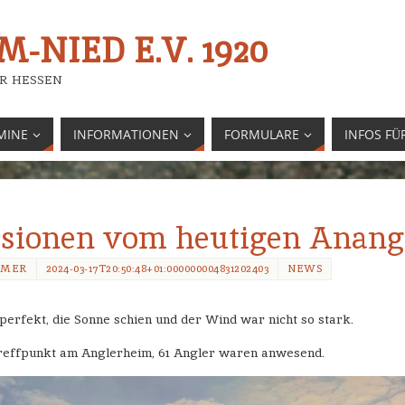
-NIED E.V. 1920
R HESSEN
MINE
INFORMATIONEN
FORMULARE
INFOS FÜ
sionen vom heutigen Anang
EMER
2024-03-17T20:50:48+01:000000004831202403
NEWS
erfekt, die Sonne schien und der Wind war nicht so stark.
effpunkt am Anglerheim, 61 Angler waren anwesend.