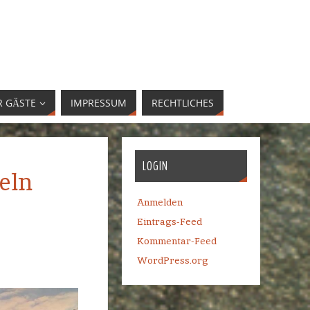
R GÄSTE
IMPRESSUM
RECHTLICHES
LOGIN
eln
Anmelden
Eintrags-Feed
Kommentar-Feed
WordPress.org