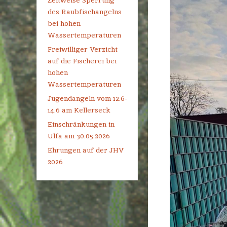
Zeitweise Sperrung
des Raubfischangelns
bei hohen
Wassertemperaturen
Freiwilliger Verzicht
auf die Fischerei bei
hohen
Wassertemperaturen
Jugendangeln vom 12.6-
14.6 am Kellerseck
Einschränkungen in
Ulfa am 30.05.2026
Ehrungen auf der JHV
2026