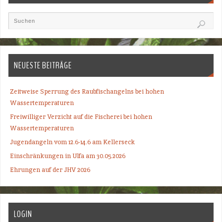
NEUESTE BEITRÄGE
Zeitweise Sperrung des Raubfischangelns bei hohen
Wassertemperaturen
Freiwilliger Verzicht auf die Fischerei bei hohen
Wassertemperaturen
Jugendangeln vom 12.6-14.6 am Kellerseck
Einschränkungen in Ulfa am 30.05.2026
Ehrungen auf der JHV 2026
LOGIN