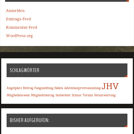
Anmelden
Eintrags-Feed
Kommentar-Feed
WordPress.org
SCHLAGWÖRTER
JHV
Angelplatz
Beitrag
Fangmeldung
Haken
Jahreshauptversammlung
Mitgliedausweis
Mitgliedsbeitrag
Sauberkeit
Schnur
Termin
Verantwortung
BISHER AUFGERUFEN: