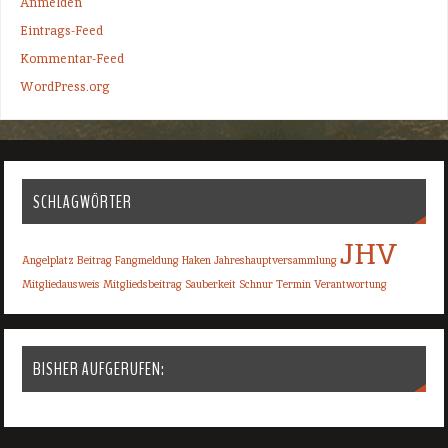
Anmelden
Eintrags-Feed
Kommentar-Feed
WordPress.org
SCHLAGWÖRTER
JHV
Angelplatz
Beitrag
Fangmeldung
Haken
Jahreshauptversammlung
Mitgliedausweis
Mitgliedsbeitrag
Sauberkeit
Schnur
Termin
Verantwortung
BISHER AUFGERUFEN: