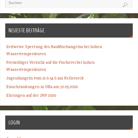
NEUESTE BEITRÄGE
Zeitweise Sperrung des Raubfischangelns bei hohen
Wassertemperaturen
Freiwilliger Verzicht auf die Fischerei bei hohen
Wassertemperaturen
Jugendangeln vom 12.6-14.6 am Kellerseck
Einschränkungen in Ulfa am 30.05.2026
Ehrungen auf der JHV 2026
LOGIN