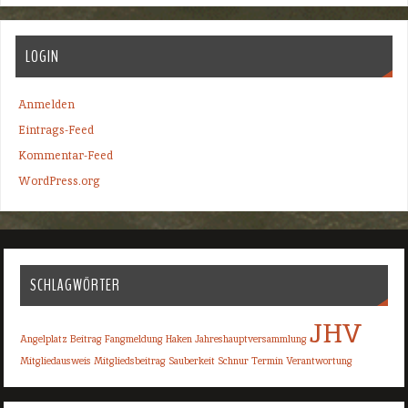
LOGIN
Anmelden
Eintrags-Feed
Kommentar-Feed
WordPress.org
SCHLAGWÖRTER
JHV
Angelplatz
Beitrag
Fangmeldung
Haken
Jahreshauptversammlung
Mitgliedausweis
Mitgliedsbeitrag
Sauberkeit
Schnur
Termin
Verantwortung