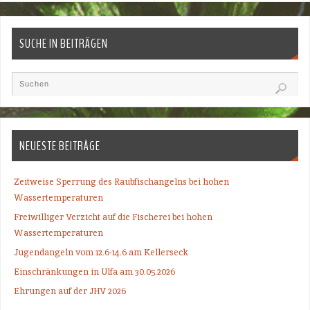
SUCHE IN BEITRÄGEN
NEUESTE BEITRÄGE
Zeitweise Sperrung des Raubfischangelns bei hohen
Wassertemperaturen
Freiwilliger Verzicht auf die Fischerei bei hohen
Wassertemperaturen
Jugendangeln vom 12.6-14.6 am Kellerseck
Einschränkungen in Ulfa am 30.05.2026
Ehrungen auf der JHV 2026